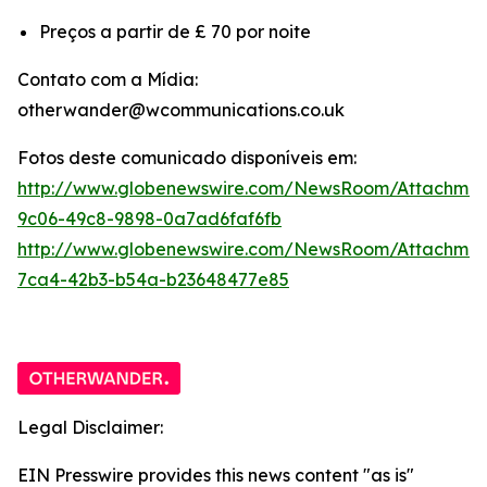
Preços a partir de £ 70 por noite
Contato com a Mídia:
otherwander@wcommunications.co.uk
Fotos deste comunicado disponíveis em:
http://www.globenewswire.com/NewsRoom/Attachmen
9c06-49c8-9898-0a7ad6faf6fb
http://www.globenewswire.com/NewsRoom/Attachme
7ca4-42b3-b54a-b23648477e85
Legal Disclaimer:
EIN Presswire provides this news content "as is"