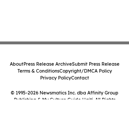
About
Press Release Archive
Submit Press Release
Terms & Conditions
Copyright/DMCA Policy
Privacy Policy
Contact
© 1995-2026 Newsmatics Inc. dba Affinity Group
Publishing & My Culture Guide Haiti. All Rights
Reserved.
Cookie Settings / Your Privacy Choices