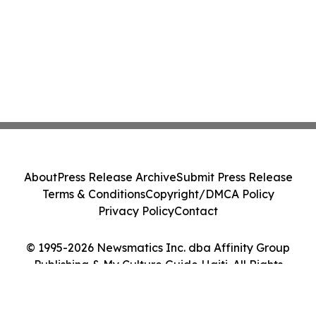
About
Press Release Archive
Submit Press Release
Terms & Conditions
Copyright/DMCA Policy
Privacy Policy
Contact
© 1995-2026 Newsmatics Inc. dba Affinity Group
Publishing & My Culture Guide Haiti. All Rights
Reserved.
Cookie Settings / Your Privacy Choices